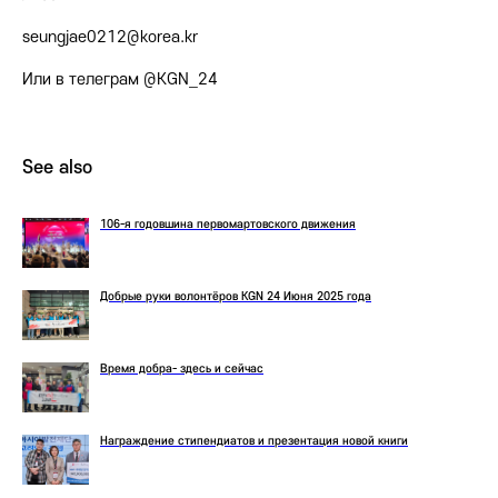
seungjae0212@korea.kr
Или в телеграм @KGN_24
See also
106-я годовшина первомартовского движения
Добрые руки волонтёров KGN 24 Июня 2025 года
Время добра- здесь и сейчас
Награждение стипендиатов и презентация новой книги