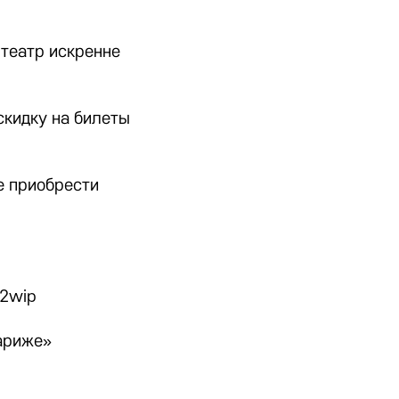
 театр искренне
кидку на билеты
е приобрести
92wip
Париже»