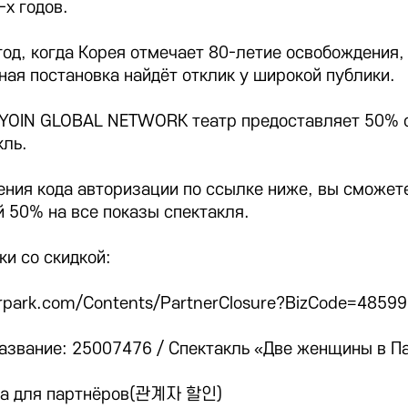
х годов.
год, когда Корея отмечает 80-летие освобождения,
нная постановка найдёт отклик у широкой публики.
YOIN GLOBAL NETWORK театр предоставляет 50% с
кль.
ния кода авторизации по ссылке ниже, вы сможет
й 50% на все показы спектакля.
ки со скидкой:
nterpark.com/Contents/PartnerClosure?BizCode=4859
Название: 25007476 / Спектакль «Две женщины в 
дка для партнёров(관계자 할인)