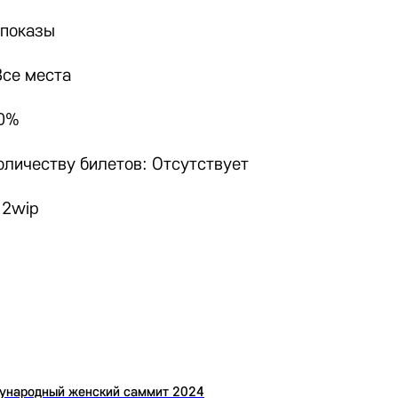
 показы
Все места
50%
оличеству билетов: Отсутствует
 2wip
ународный женский саммит 2024