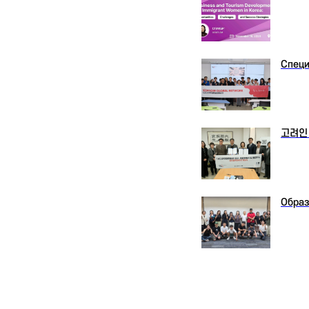
Специ
고려인
Образ