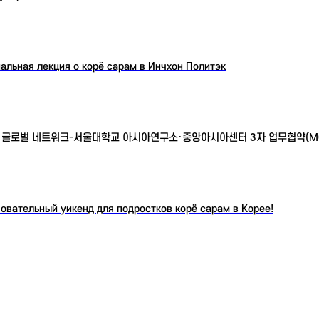
альная лекция о корё сарам в Инчхон Политэк
 글로벌 네트워크-서울대학교 아시아연구소·중앙아시아센터 3자 업무협약(MO
овательный уикенд для подростков корё сарам в Корее!