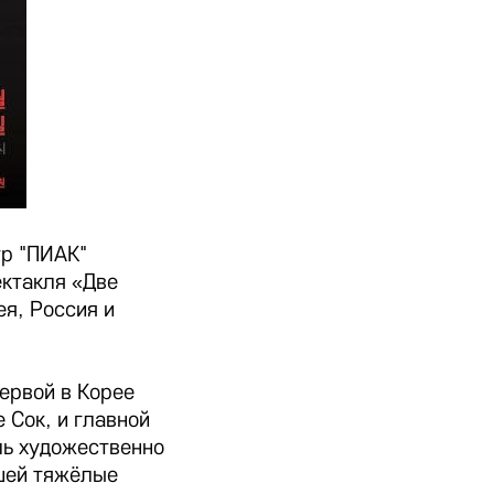
тр "ПИАК"
ектакля «Две
я, Россия и
ервой в Корее
 Сок, и главной
ль художественно
шей тяжёлые