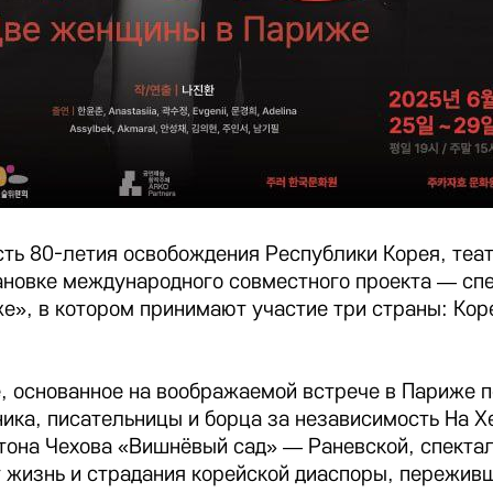
есть 80-летия освобождения Республики Корея, теа
ановке международного совместного проекта — сп
», в котором принимают участие три страны: Коре
, основанное на воображаемой встрече в Париже п
ка, писательницы и борца за независимость На Хе
тона Чехова «Вишнёвый сад» — Раневской, спекта
 жизнь и страдания корейской диаспоры, пережив