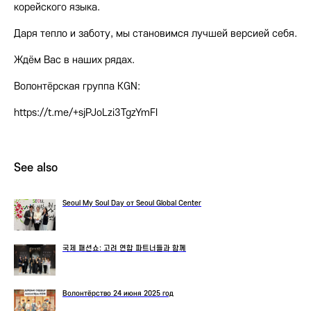
корейского языка.
Даря тепло и заботу, мы становимся лучшей версией себя.
Ждём Вас в наших рядах.
Волонтёрская группа KGN:
https://t.me/+sjPJoLzi3TgzYmFl
See also
Seoul My Soul Day от Seoul Global Center
국제 패션쇼: 고려 연합 파트너들과 함께
Волонтёрство 24 июня 2025 год