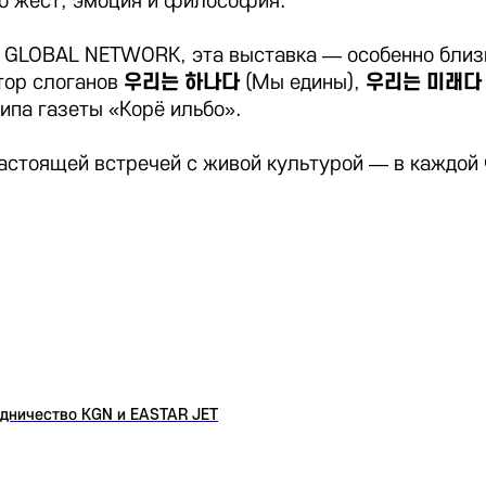
то жест, эмоция и философия.
 GLOBAL NETWORK, эта выставка — особенно близк
тор слоганов
우리는 하나다
(Мы едины),
우리는 미래다
ипа газеты «Корё ильбо».
астоящей встречей с живой культурой — в каждой 
дничество KGN и EASTAR JET