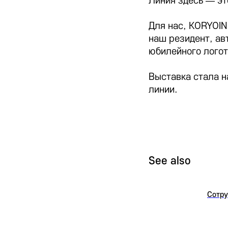
Линия здесь — э
Для нас, KORYOIN
наш резидент, ав
юбилейного логот
Выставка стала н
линии.
See also
Сотру