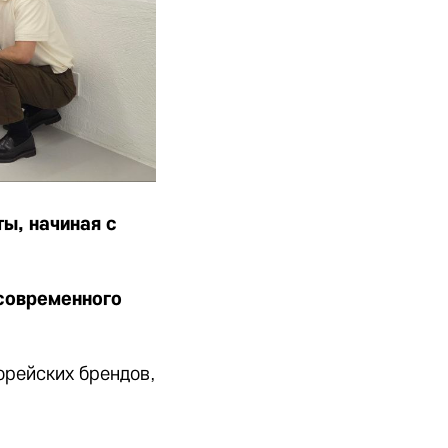
ы, начиная с
 современного
орейских брендов,