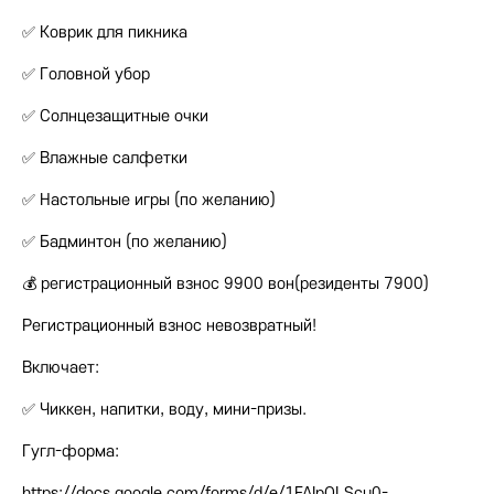
✅ Коврик для пикника
✅ Головной убор
✅ Солнцезащитные очки
✅ Влажные салфетки
✅ Настольные игры (по желанию)
✅ Бадминтон (по желанию)
💰 регистрационный взнос 9900 вон(резиденты 7900)
Регистрационный взнос невозвратный!
Включает:
✅ Чиккен, напитки, воду, мини-призы.
Гугл-форма:
https://docs.google.com/forms/d/e/1FAIpQLScu0-