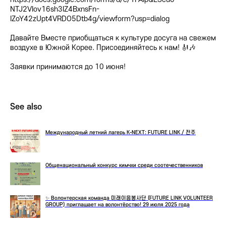
NTJ2VIov16sh3IZ4BxnsFn-
IZoY42zUpt4VRDO5Dtb4g/viewform?usp=dialog
Давайте Вместе приобщаться к культуре досуга на свежем
воздухе в Южной Корее. Присоединяйтесь к нам! 🎻🎶
Заявки принимаются до 10 июня!
See also
Международный летний лагерь K-NEXT: FUTURE LINK / 전주
Общенациональный конкурс кимчхи среди соотечественников
✨ Волонтерская команда 미래이음봉사단 (FUTURE LINK VOLUNTEER
GROUP) приглашает на волонтёрство! 29 июля 2025 года