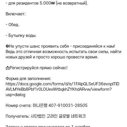
- для резидентов 5.000₩ (не возвратный).
Включает:
- Обед.
- Бутылку воды.
⚽️Не упусти шанс проявить себя - присоединяйся к нам!
Ведь это отличная возможность испытать свои силы, найти
новых друзей и просто хорошо провести время.
📩Регистрируйся прямо сейчас!
Форма для заполнения:
https://docs.google.com/forms/d/e/1FAIpQLSeUF36evopITID
AVLMYeBb8Pbf1r0LOUexWtbqkhZYKhdARvw/viewform?
usp=dialog
Номер счета: 하나은행 407-910031-28505
Получатель: 사단법인 고려인 글로벌 네트워크