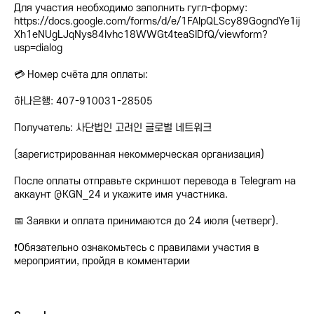
Для участия необходимо заполнить гугл-форму:
https://docs.google.com/forms/d/e/1FAIpQLScy89GogndYe1ij
Xh1eNUgLJqNys84Ivhc18WWGt4teaSIDfQ/viewform?
usp=dialog
💳 Номер счёта для оплаты:
하나은행: 407-910031-28505
Получатель: 사단법인 고려인 글로벌 네트워크
(зарегистрированная некоммерческая организация)
После оплаты отправьте скриншот перевода в Telegram на
аккаунт @KGN_24 и укажите имя участника.
📅 Заявки и оплата принимаются до 24 июля (четверг).
❗️Обязательно ознакомьтесь с правилами участия в
мероприятии, пройдя в комментарии