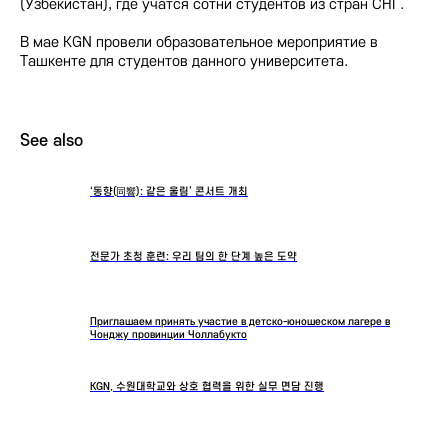
(Узбекистан), где учатся сотни студентов из стран СНГ.
В мае KGN провели образовательное мероприятие в
Ташкенте для студентов данного университета.
See also
‘동향(同響): 같은 울림’ 콘서트 개최
전문가 초청 훈련: 우리 팀의 한 단계 높은 도약
Приглашаем принять участие в детско-юношеском лагере в
Чонджу провинции Чоллабукто
KGN, 수원대학교와 상호 협력을 위한 실무 면담 진행