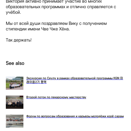
Виктория активно принимает участие во многих
образовательных программах и отлично справляется с
учёбой.
Мы от всей души поздравляем Вику с получением
стипендии имени Чве Чже Хёна.
Так держать!
See also
Экскурсия по Сеулу в рамках образовательной программы KGN 미
래이음2기 평택
Второй поток по пекарскому мастерству
Форум по вопросам образования и карьеры молодёжи корё сарам