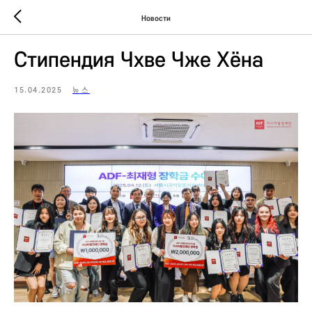
Новости
Стипендия Чхве Чже Хёна
15.04.2025
뉴스