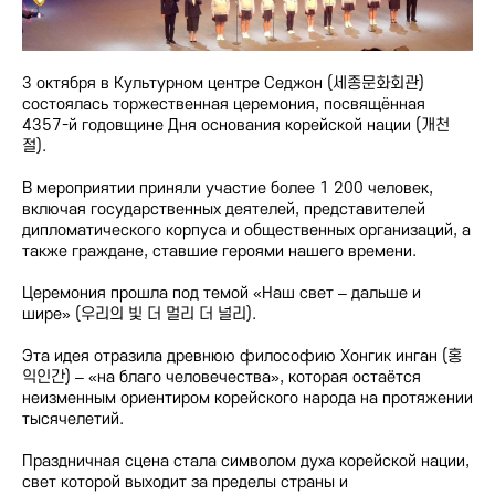
3 октября в Культурном центре Седжон (세종문화회관)
состоялась торжественная церемония, посвящённая
4357-й годовщине Дня основания корейской нации (개천
절).
В мероприятии приняли участие более 1 200 человек,
включая государственных деятелей, представителей
дипломатического корпуса и общественных организаций, а
также граждане, ставшие героями нашего времени.
Церемония прошла под темой «Наш свет – дальше и
шире» (우리의 빛 더 멀리 더 널리).
Эта идея отразила древнюю философию Хонгик инган (홍
익인간) – «на благо человечества», которая остаётся
неизменным ориентиром корейского народа на протяжении
тысячелетий.
Праздничная сцена стала символом духа корейской нации,
свет которой выходит за пределы страны и